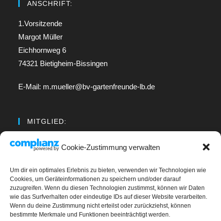
ANSCHRIFT:
1.Vorsitzende
Margot Müller
Eichhornweg 6
74321 Bietigheim-Bissingen
E-Mail: m.mueller@bv-gartenfreunde-lb.de
MITGLIED:
Regionalverband Neckar
Cookie-Zustimmung verwalten
Um dir ein optimales Erlebnis zu bieten, verwenden wir Technologien wie
LINKS
Cookies, um Geräteinformationen zu speichern und/oder darauf
zuzugreifen. Wenn du diesen Technologien zustimmst, können wir Daten
wie das Surfverhalten oder eindeutige IDs auf dieser Website verarbeiten.
Kontakt
Wenn du deine Zustimmung nicht erteilst oder zurückziehst, können
bestimmte Merkmale und Funktionen beeinträchtigt werden.
Impressum