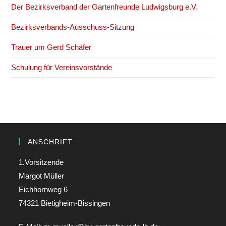
Der Bezirksverband der Gartenfreunde Ludwigsburg e.V.
Bezirksverbands-Ausschuss-Sitzung
Trauer um Gerd Schäfer
Schulung für Vereinsvorstände
ANSCHRIFT:
1.Vorsitzende
Margot Müller
Eichhornweg 6
74321 Bietigheim-Bissingen