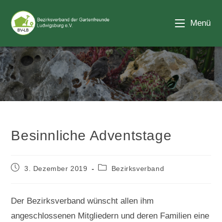
Zum
Inhalt
Menü
springen
Blog
Besinnliche Adventstage
Beitrag
Beitrags-
3. Dezember 2019
Bezirksverband
veröffentlicht:
Kategorie:
Der Bezirksverband wünscht allen ihm
angeschlossenen Mitgliedern und deren Familien eine