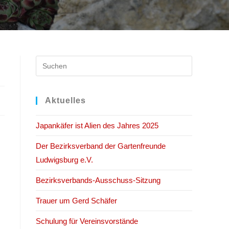
Press
Escape
to
close
Aktuelles
the
Japankäfer ist Alien des Jahres 2025
search
panel.
Der Bezirksverband der Gartenfreunde
Ludwigsburg e.V.
Bezirksverbands-Ausschuss-Sitzung
Trauer um Gerd Schäfer
Schulung für Vereinsvorstände