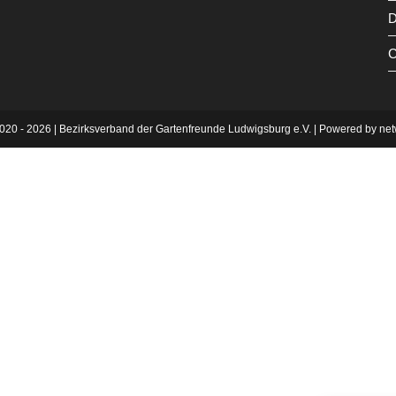
D
C
020 - 2026 | Bezirksverband der Gartenfreunde Ludwigsburg e.V. | Powered by ne