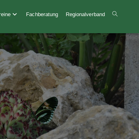
reine
Fachberatung
Regionalverband
Website-
Suche
umschalten