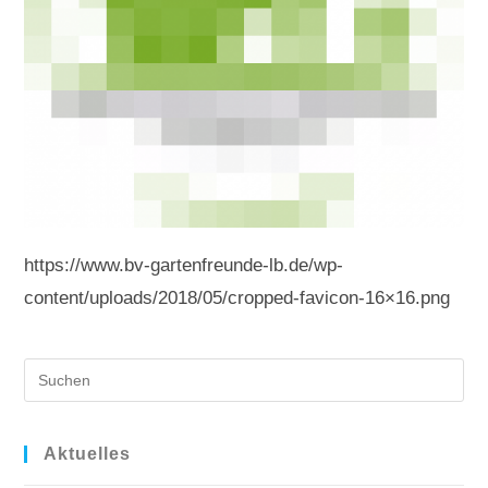
https://www.bv-gartenfreunde-lb.de/wp-
content/uploads/2018/05/cropped-favicon-16×16.png
Pre
Es
to
clo
Aktuelles
the