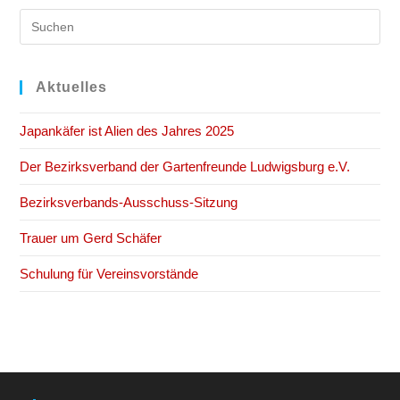
Pre
Es
to
clo
Aktuelles
the
Japankäfer ist Alien des Jahres 2025
sea
pan
Der Bezirksverband der Gartenfreunde Ludwigsburg e.V.
Bezirksverbands-Ausschuss-Sitzung
Trauer um Gerd Schäfer
Schulung für Vereinsvorstände