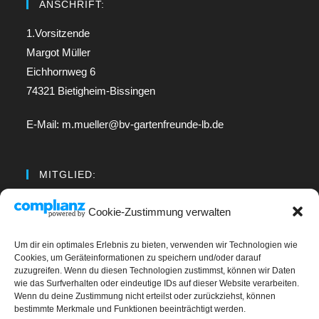
ANSCHRIFT:
1.Vorsitzende
Margot Müller
Eichhornweg 6
74321 Bietigheim-Bissingen
E-Mail: m.mueller@bv-gartenfreunde-lb.de
MITGLIED:
Regionalverband Neckar
Cookie-Zustimmung verwalten
Um dir ein optimales Erlebnis zu bieten, verwenden wir Technologien wie
LINKS
Cookies, um Geräteinformationen zu speichern und/oder darauf
zuzugreifen. Wenn du diesen Technologien zustimmst, können wir Daten
wie das Surfverhalten oder eindeutige IDs auf dieser Website verarbeiten.
Kontakt
Wenn du deine Zustimmung nicht erteilst oder zurückziehst, können
bestimmte Merkmale und Funktionen beeinträchtigt werden.
Impressum