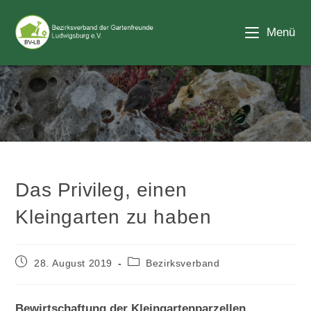
Zum
Inhalt
Menü
springen
Blog
Das Privileg, einen
Kleingarten zu haben
Beitrag
Beitrags-
28. August 2019
Bezirksverband
veröffentlicht:
Kategorie:
Bewirtschaftung der Kleingartenparzellen.