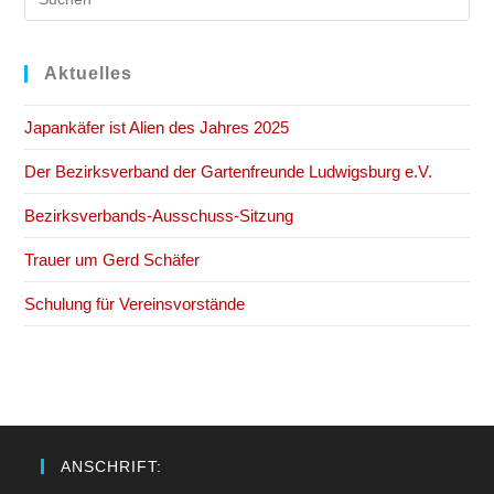
Es
to
clo
Aktuelles
the
Japankäfer ist Alien des Jahres 2025
sea
pan
Der Bezirksverband der Gartenfreunde Ludwigsburg e.V.
Bezirksverbands-Ausschuss-Sitzung
Trauer um Gerd Schäfer
Schulung für Vereinsvorstände
ANSCHRIFT: