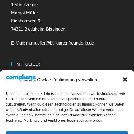
1.Vorsitzende
Margot Müller
Eichhornweg 6
74321 Bietigheim-Bissingen
E-Mail: m.mueller@bv-gartenfreunde-lb.de
MITGLIED:
Regionalverband Neckar
Cookie-Zustimmung verwalten
Um dir ein optimales Erlebnis zu bieten, verwenden wir Technologien wie
LINKS
Cookies, um Geräteinformationen zu speichern und/oder darauf
zuzugreifen. Wenn du diesen Technologien zustimmst, können wir Daten
wie das Surfverhalten oder eindeutige IDs auf dieser Website verarbeiten.
Kontakt
Wenn du deine Zustimmung nicht erteilst oder zurückziehst, können
bestimmte Merkmale und Funktionen beeinträchtigt werden.
Impressum