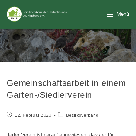
Zum
Inhalt
Menü
springen
Blog
Gemeinschaftsarbeit in einem
Garten-/Siedlerverein
Beitrag
Beitrags-
12. Februar 2020
Bezirksverband
veröffentlicht:
Kategorie:
Jeder Verein ist darauf angewiesen, dass er für