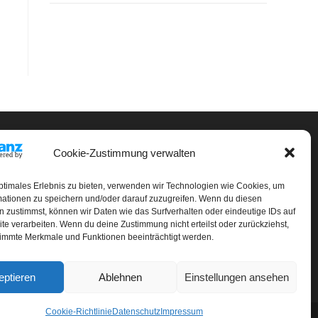
LINKS
Cookie-Zustimmung verwalten
ontakt
ptimales Erlebnis zu bieten, verwenden wir Technologien wie Cookies, um
mationen zu speichern und/oder darauf zuzugreifen. Wenn du diesen
mpressum
 zustimmst, können wir Daten wie das Surfverhalten oder eindeutige IDs auf
te verarbeiten. Wenn du deine Zustimmung nicht erteilst oder zurückziehst,
atenschutz
immte Merkmale und Funktionen beeinträchtigt werden.
ookie-Richtlinie (EU)
eptieren
Ablehnen
Einstellungen ansehen
Cookie-Richtlinie
Datenschutz
Impressum
twork-motion