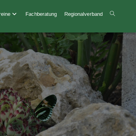
reine
Fachberatung
Regionalverband
Website-
Suche
umschalten