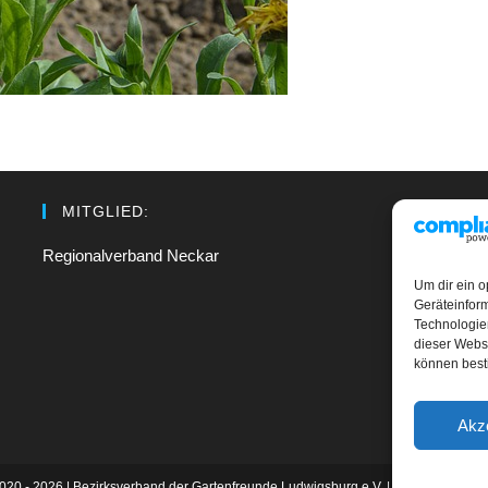
MITGLIED:
Regionalverband Neckar
K
Um dir ein o
Geräteinfor
I
Technologien
dieser Websi
D
können best
C
Akz
020 - 2026 | Bezirksverband der Gartenfreunde Ludwigsburg e.V. | Powered by ne