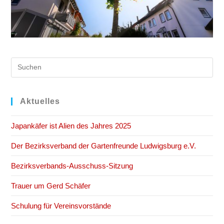
Pre
Es
to
clo
Aktuelles
the
Japankäfer ist Alien des Jahres 2025
sea
pan
Der Bezirksverband der Gartenfreunde Ludwigsburg e.V.
Bezirksverbands-Ausschuss-Sitzung
Trauer um Gerd Schäfer
Schulung für Vereinsvorstände