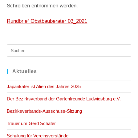
Schreiben entnommen werden.
Rundbrief Obstbauberater 03_2021
Pre
Es
to
clo
Aktuelles
the
Japankäfer ist Alien des Jahres 2025
sea
pan
Der Bezirksverband der Gartenfreunde Ludwigsburg e.V.
Bezirksverbands-Ausschuss-Sitzung
Trauer um Gerd Schäfer
Schulung für Vereinsvorstände