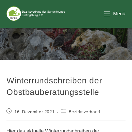
Zum
Inhalt
Menü
springen
Blog
Winterrundschreiben der
Obstbauberatungsstelle
Beitrag
Beitrags-
16. Dezember 2021
Bezirksverband
veröffentlicht:
Kategorie:
Hier das aktuelle Winterrundschreiben der