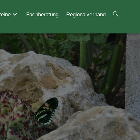
reine
Fachberatung
Regionalverband
Website-
Suche
umschalten