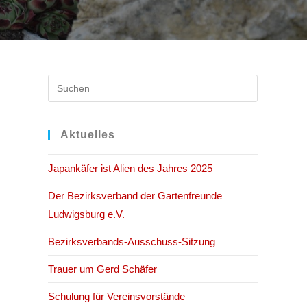
Press
Escape
to
close
Aktuelles
the
Japankäfer ist Alien des Jahres 2025
search
panel.
Der Bezirksverband der Gartenfreunde
Ludwigsburg e.V.
Bezirksverbands-Ausschuss-Sitzung
Trauer um Gerd Schäfer
Schulung für Vereinsvorstände